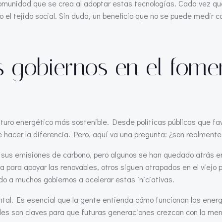
omunidad que se crea al adoptar estas tecnologías. Cada vez que
 el tejido social. Sin duda, un beneficio que no se puede medir c
 gobiernos en el fome
 futuro energético más sostenible. Desde políticas públicas que f
e hacer la diferencia. Pero, aquí va una pregunta: ¿son realmente
 sus emisiones de carbono, pero algunos se han quedado atrás e
a para apoyar las renovables, otros siguen atrapados en el viejo 
ndo a muchos gobiernos a acelerar estas iniciativas.
al. Es esencial que la gente entienda cómo funcionan las energía
 son claves para que futuras generaciones crezcan con la menta