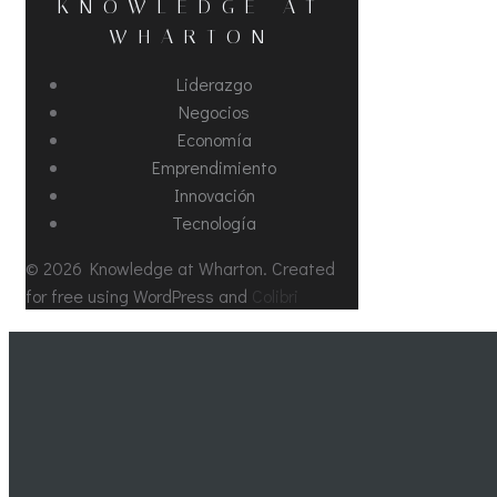
KNOWLEDGE AT
WHARTON
Liderazgo
Negocios
Economía
Emprendimiento
Innovación
Tecnología
© 2026 Knowledge at Wharton. Created
for free using WordPress and
Colibri