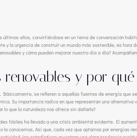
s últimos años, convirtiéndose en un tema de conversación habitu
bate y la urgencia de construir un mundo más sostenible, es hora 
renovables y cómo pueden mejorar nuestro día a día? Acompáñame
 renovables y por qué
Básicamente, se refieren a aquellas fuentes de energía que se 
érmica. Su importancia radica en que representan una alternativa v
ar lo que la naturaleza nos ofrece sin dañarla?
 fósiles ha llevado a una crisis ambiental evidente. El aumento
mo la conocemos. Así que, cada vez que optamos por energías re
ctividad, las estadísticas muestran una clara tendencia positiv